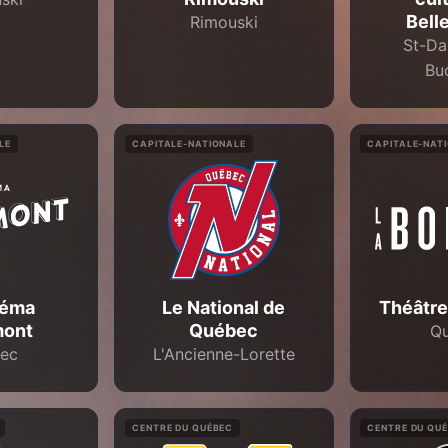
Bell
Rimouski
St-Da
Bu
LE
CAPITALE-NATIONALE
CAPITALE-NAT
néma
Le National de
Théâtre
ont
Québec
Q
ec
L'Ancienne-Lorette
CENTRE DU QUÉBEC
CENTRE DU QU