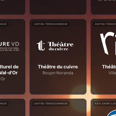
INGUE
ABITIBI-TÉMISCAMINGUE
ABITIBI-TÉMIS
lturel de
Théâtre du cuivre
Théâtr
 Val-d'Or
Rouyn-Noranda
Vil
'Or
INGUE
ABITIBI-TÉMISCAMINGUE
BAS-SAINT-LA