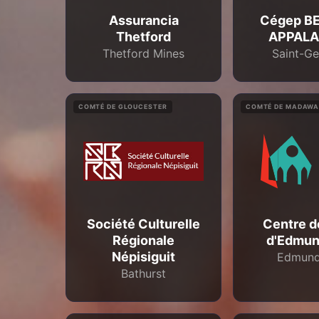
Assurancia
Cégep B
Thetford
APPAL
Thetford Mines
Saint-G
COMTÉ DE GLOUCESTER
COMTÉ DE MADAW
Société Culturelle
Centre d
Régionale
d'Edmun
Népisiguit
Edmund
Bathurst