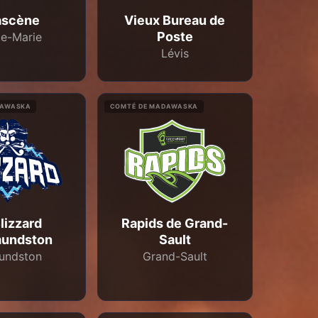
ascène
Vieux Bureau de
Poste
te-Marie
Lévis
DAWASKA
COMTÉ DE MADAWASKA
lizzard
Rapids de Grand-
mundston
Sault
undston
Grand-Sault