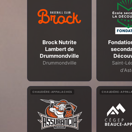
Brock Nutrite
Fondatio
Lambert de
seconda
Drummondville
Découv
Drummondville
Saint-Lé
d'As
CHAUDIÈRE-APPALACHES
CHAUDIÈRE-APPAL