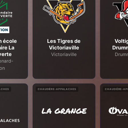
n école
Les Tigres de
Volti
ire La
Victoriaville
Drumm
erte
Victoriaville
Drumm
onard-
ton
ACHES
CHAUDIÈRE-APPALACHES
CHAUDIÈRE-A