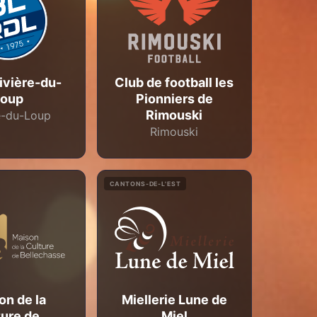
ivière-du-
Club de football les
Loup
Pionniers de
Rimouski
e-du-Loup
Rimouski
CANTONS-DE-L'EST
on de la
Miellerie Lune de
ture de
Miel