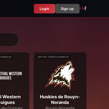
FR
Login
Sign up
CAMINGUE
ABITIBI-TÉMISCAMINGUE
al Western
Huskies de Rouyn-
Guigues
Noranda
-de-Guigues
Rouyn-Noranda