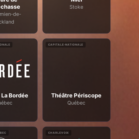
echasse
Stoke
mien-de-
ckland
IONALE
CAPITALE-NATIONALE
 La Bordée
Théâtre Périscope
uébec
Québec
ÉBEC
CHARLEVOIX