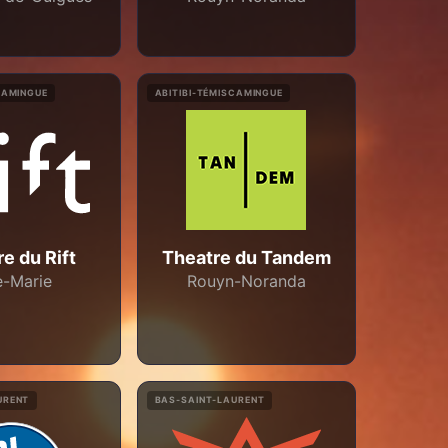
CAMINGUE
ABITIBI-TÉMISCAMINGUE
e du Rift
Theatre du Tandem
le-Marie
Rouyn-Noranda
URENT
BAS-SAINT-LAURENT