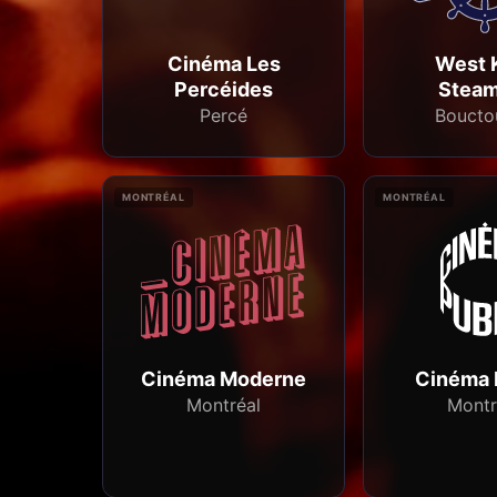
Cinéma Les
West 
Percéides
Steam
Percé
Boucto
MONTRÉAL
MONTRÉAL
Cinéma Moderne
Cinéma 
Montréal
Montr