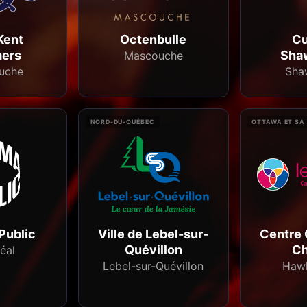
Kent
Octenbulle
Cu
ers
Sha
Mascouche
uche
Sha
NORD-DU-QUÉBEC
OTTAWA ET SA
Public
Ville de Lebel-sur-
Centre 
Quévillon
Ch
éal
Lebel-sur-Quévillon
Haw