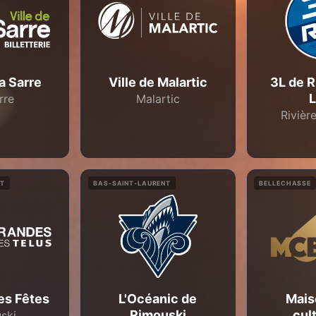
La Sarre
Ville de Malartic
3L de R
rre
Malartic
Rivièr
NT
BAS-SAINT-LAURENT
BELLECHASSE
es Fêtes
L'Océanic de
Mais
Rimouski
cul
ski