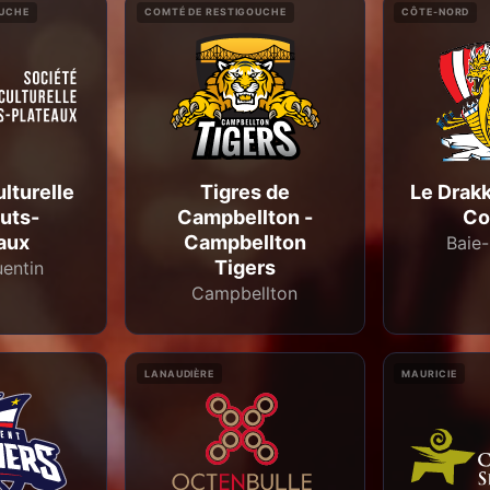
OUCHE
COMTÉ DE RESTIGOUCHE
CÔTE-NORD
lturelle
Tigres de
Le Drakk
uts-
Campbellton -
Co
aux
Campbellton
Baie
Tigers
uentin
Campbellton
LANAUDIÈRE
MAURICIE