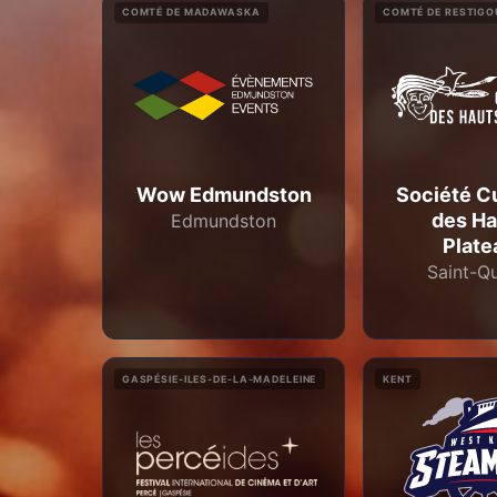
COMTÉ DE MADAWASKA
COMTÉ DE RESTIG
Wow Edmundston
Société Cu
des Ha
Edmundston
Plate
Saint-Q
GASPÉSIE-ILES-DE-LA-MADELEINE
KENT