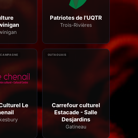
lture
Patriotes de l'UQTR
winigan
Trois-Rivières
winigan
 CAMPAGNE
OUTAOUAIS
Culturel Le
Carrefour culturel
enail
Estacade - Salle
Desjardins
kesbury
Gatineau