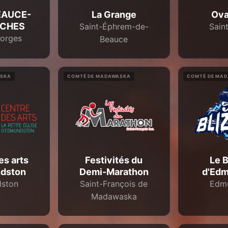
EAUCE-
La Grange
Ov
ACHES
Saint-Éphrem-de-
Sain
eorges
Beauce
ASKA
COMTÉ DE MADAWASKA
COMTÉ DE MA
es arts
Festivités du
Le B
dston
Demi-Marathon
d'Ed
ston
Saint-François de
Edm
Madawaska