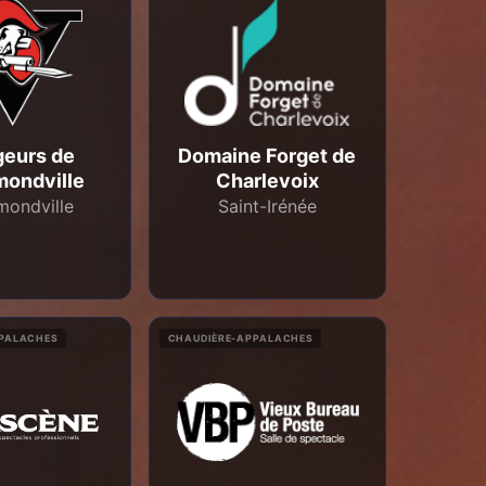
geurs de
Domaine Forget de
ondville
Charlevoix
ondville
Saint-Irénée
PPALACHES
CHAUDIÈRE-APPALACHES