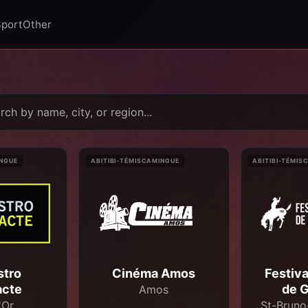
Sport
Other
INGUE
ABITIBI-TÉMISCAMINGUE
ABITIBI-TÉMIS
stro
Cinéma Amos
Festiv
acte
de 
Amos
'Or
St-Bruno