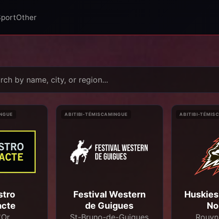
Sport
Other
INGUE
ABITIBI-TÉMISCAMINGUE
ABITIBI-TÉMIS
stro
Festival Western
Huskies
acte
de Guigues
No
'Or
St-Bruno-de-Guigues
Rouyn