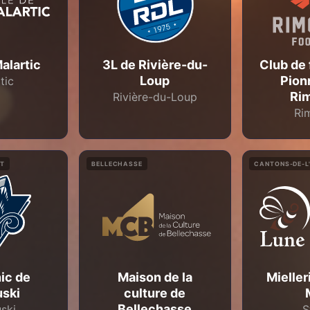
Malartic
3L de Rivière-du-
Club de 
Loup
Pion
tic
Ri
Rivière-du-Loup
Ri
NT
BELLECHASSE
CANTONS-DE-L
ic de
Maison de la
Mieller
ski
culture de
Bellechasse
ski
S