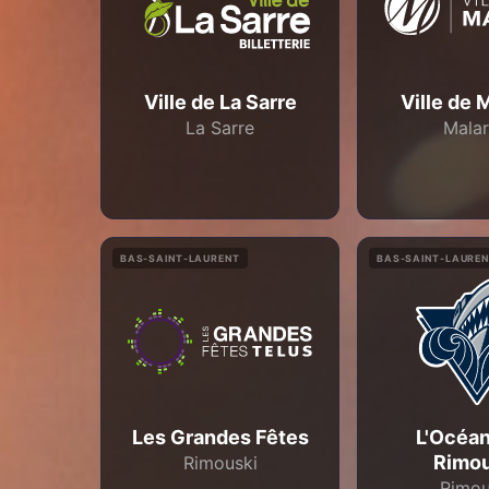
Ville de La Sarre
Ville de 
La Sarre
Malar
BAS-SAINT-LAURENT
BAS-SAINT-LAURE
Les Grandes Fêtes
L'Océan
Rimou
Rimouski
Rimou