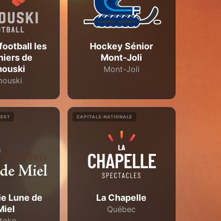
football les
Hockey Sénior
niers de
Mont-Joli
mouski
Mont-Joli
mouski
'EST
CAPITALE-NATIONALE
ie Lune de
La Chapelle
Miel
Québec
toke