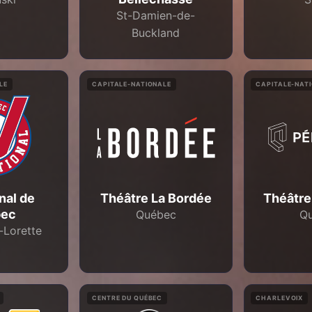
St-Damien-de-
Buckland
LE
CAPITALE-NATIONALE
CAPITALE-NAT
nal de
Théâtre La Bordée
Théâtre
bec
Québec
Q
-Lorette
CENTRE DU QUÉBEC
CHARLEVOIX