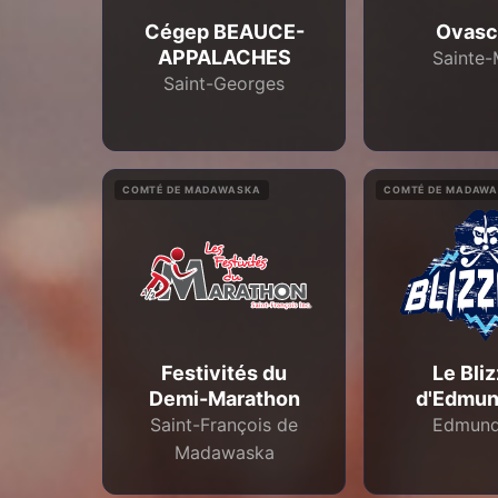
Cégep BEAUCE-
Ovasc
APPALACHES
Sainte-
Saint-Georges
COMTÉ DE MADAWASKA
COMTÉ DE MADAW
Festivités du
Le Bli
Demi-Marathon
d'Edmun
Saint-François de
Edmund
Madawaska