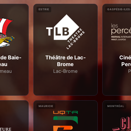
ESTRIE
GASPÉSIE-ILES
 de Baie-
Théâtre de Lac-
Cin
eau
Brome
Per
omeau
Lac-Brome
P
MAURICIE
MONTRÉAL