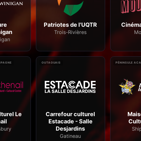
ure
Patriotes de l'UQTR
Ciném
igan
Trois-Rivières
Mo
igan
MPAGNE
OUTAOUAIS
PÉNINSULE ACA
turel Le
Carrefour culturel
Mais
ail
Estacade - Salle
Cult
Desjardins
bury
Shi
Gatineau