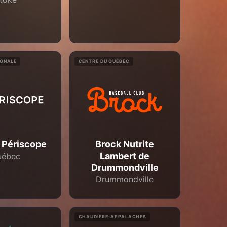
IONALE
CENTRE DU QUÉBEC
 Périscope
Brock Nutrite
Lambert de
uébec
Drummondville
Drummondville
CHAUDIÈRE-APPALACHES