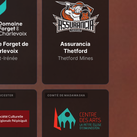
 Forget de
Assurancia
rlevoix
Thetford
t-Irénée
Thetford Mines
UCESTER
COMTÉ DE MADAWASKA