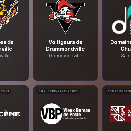
res de
Voltigeurs de
Domaine
aville
Drummondville
Cha
ville
Drummondville
Sain
ACHES
CHAUDIÈRE-APPALACHES
COMTÉ DE GLO