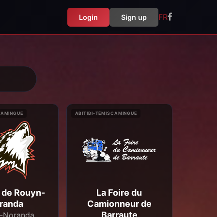
FR
Login
Sign up
CAMINGUE
ABITIBI-TÉMISCAMINGUE
 de Rouyn-
La Foire du
randa
Camionneur de
Barraute
-Noranda