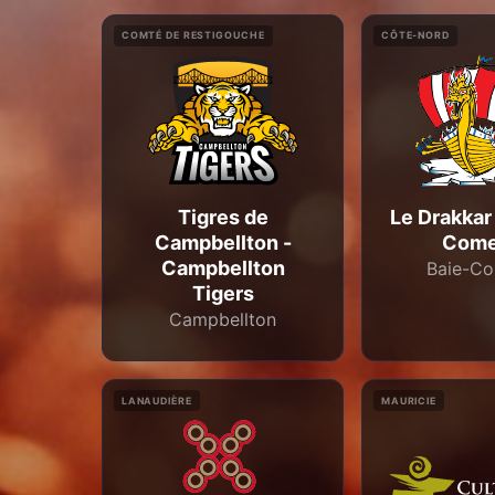
COMTÉ DE RESTIGOUCHE
CÔTE-NORD
Tigres de
Le Drakkar
Campbellton -
Com
Campbellton
Baie-C
Tigers
Campbellton
LANAUDIÈRE
MAURICIE