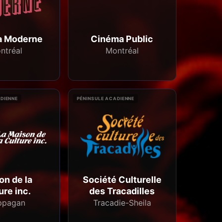
a Moderne
Cinéma Public
ntréal
Montréal
DIENNE
PÉNINSULE ACADIENNE
on de la
Société Culturelle
ure inc.
des Tracadilles
ppagan
Tracadie-Sheila