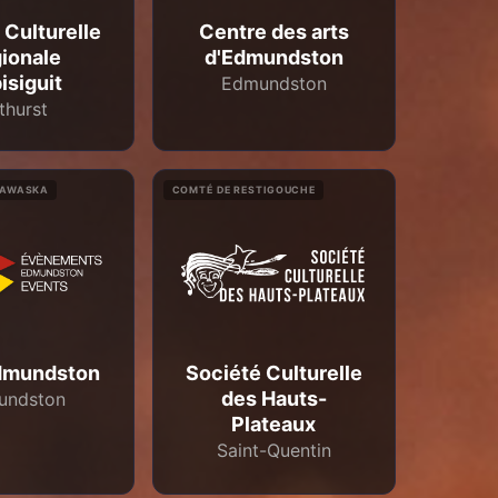
 Culturelle
Centre des arts
ionale
d'Edmundston
isiguit
Edmundston
thurst
DAWASKA
COMTÉ DE RESTIGOUCHE
mundston
Société Culturelle
des Hauts-
undston
Plateaux
Saint-Quentin