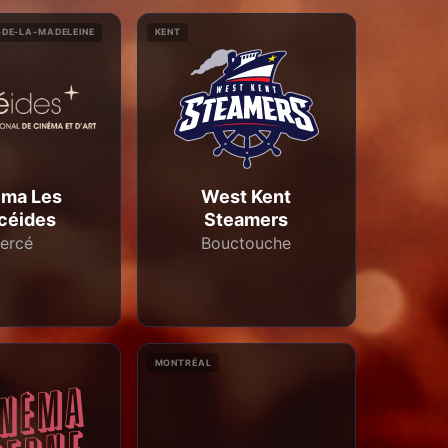
-DE-LA-MADELEINE
KENT
éma Les
West Kent
céides
Steamers
ercé
Bouctouche
MONTRÉAL