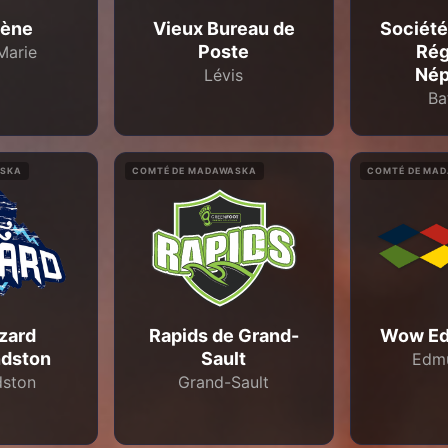
ène
Vieux Bureau de
Société
Poste
Rég
Marie
Nép
Lévis
Ba
ASKA
COMTÉ DE MADAWASKA
COMTÉ DE MA
zzard
Rapids de Grand-
Wow Ed
dston
Sault
Edm
ston
Grand-Sault