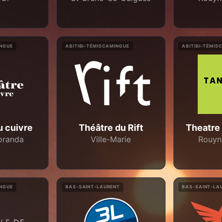
INGUE
ABITIBI-TÉMISCAMINGUE
ABITIBI-TÉMIS
u cuivre
Théâtre du Rift
Theatre
oranda
Ville-Marie
Rouyn
INGUE
BAS-SAINT-LAURENT
BAS-SAINT-LA