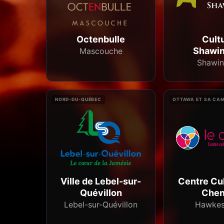
Octenbulle
Cult
Shawin
Mascouche
Shawin
NORD-DU-QUÉBEC
OTTAWA ET SA CA
Ville de Lebel-sur-
Centre Cul
Quévillon
Chen
Lebel-sur-Quévillon
Hawkes