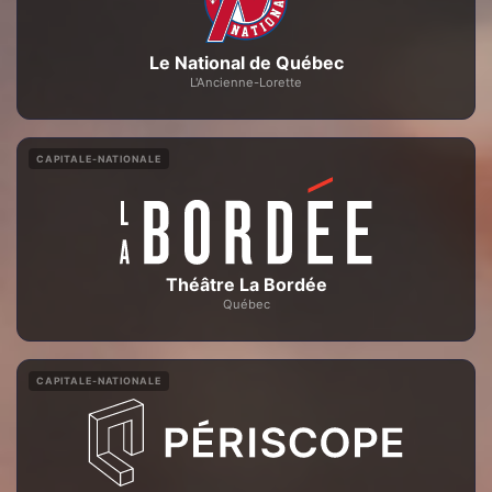
Le National de Québec
L'Ancienne-Lorette
CAPITALE-NATIONALE
Théâtre La Bordée
Québec
CAPITALE-NATIONALE