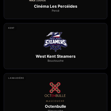
Cinéma Les Percéides
Percé
KENT
West Kent Steamers
Bouctouche
LANAUDIÈRE
Octenbulle
Mascouche