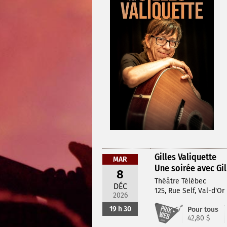
Gilles Valiquette
MAR
Une soirée avec Gil
8
Théâtre Télébec
DÉC
125, Rue Self, Val-d'Or
2026
19 h 30
Pour tous
42,80 $