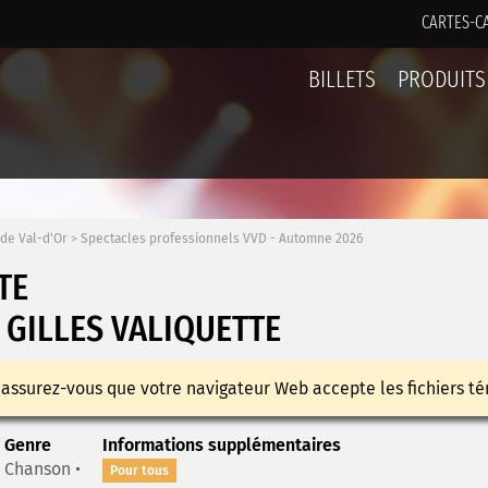
CARTES-C
BILLETS
PRODUITS
 de Val-d'Or
>
Spectacles professionnels VVD - Automne 2026
TE
 GILLES VALIQUETTE
 assurez-vous que votre navigateur Web accepte les fichiers té
Genre
Informations supplémentaires
Chanson •
Pour tous