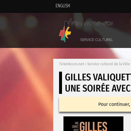
ENGLISH
TicketAcces.net
>
Service culturel de la Ville
GILLES VALIQUET
UNE SOIRÉE AVEC
Pour continuer,