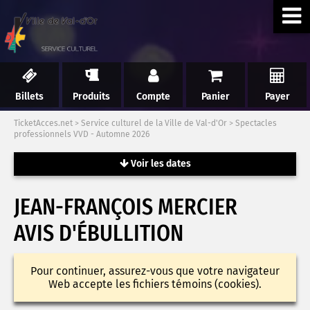
Billets
Produits
Compte
Panier
Payer
TicketAcces.net
>
Service culturel de la Ville de Val-d'Or
>
Spectacles
professionnels VVD - Automne 2026
Voir les dates
JEAN-FRANÇOIS MERCIER
AVIS D'ÉBULLITION
Pour continuer, assurez-vous que votre navigateur
Web accepte les fichiers témoins (cookies).