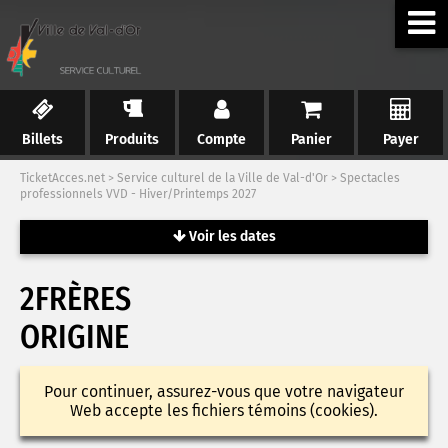
Billets
Produits
Compte
Panier
Payer
TicketAcces.net
>
Service culturel de la Ville de Val-d'Or
>
Spectacles
professionnels VVD - Hiver/Printemps 2027
Voir les dates
2FRÈRES
ORIGINE
Pour continuer, assurez-vous que votre navigateur
Web accepte les fichiers témoins (cookies).