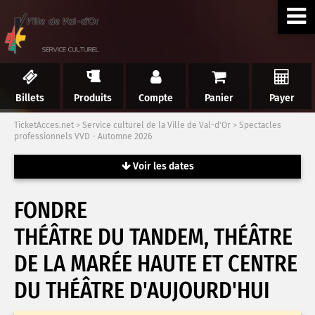
Billets
Produits
Compte
Panier
Payer
TicketAcces.net
>
Service culturel de la Ville de Val-d'Or
>
Spectacles
professionnels VVD - Automne 2026
Voir les dates
FONDRE
THÉÂTRE DU TANDEM, THÉÂTRE
DE LA MARÉE HAUTE ET CENTRE
DU THÉÂTRE D'AUJOURD'HUI