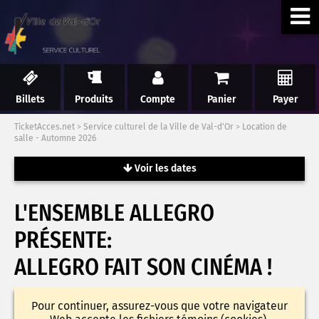
Billets
Produits
Compte
Panier
Payer
TicketAcces.net
>
Service culturel de la Ville de Val-d'Or
>
Location de
salle - Automne 2026
Voir les dates
L'ENSEMBLE ALLEGRO
PRÉSENTE:
ALLEGRO FAIT SON CINÉMA !
Pour continuer, assurez-vous que votre navigateur