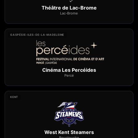
Théâtre de Lac-Brome
Lac-Brome
GASPÉSIE-ILES-DE-LA-MADELEINE
Cinéma Les Percéides
Percé
KENT
West Kent Steamers
Bouctouche