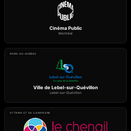
Cinéma Public
Montréal
NORD-DU-QUÉBEC
Ville de Lebel-sur-Quévillon
Lebel-sur-Quévillon
OTTAWA ET SA CAMPAGNE