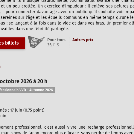
blement la musique traditionnelle, Archambault avance une chanson
et un peu crottée. Un exercice d'impudeur : il enlève ses pelures p
 – pour connecter davantage avec un public qu'il souhaite voir repar
 sereines sur l'âge et les écueils communs en même temps qu'une leç
ous : se lançant à la fois dans le vide et dans vos bras. Un premier 
uvailles dans une fébrilité partagée.
Pour tous
Autres prix
s billets
36,11 $
n
octobre 2026 à 20 h
fessionnels VVD - Automne 2026
s : 17 juin (0.75 point)
juin
sement professionnel, c'est aussi vivre une recharge professionnell
an-show de façon encore plus efficace, sans perdre de temps avec de