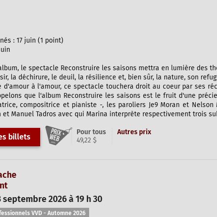
s : 17 juin (1 point)
juin
'album, le spectacle Reconstruire les saisons mettra en lumière des 
ésir, la déchirure, le deuil, la résilience et, bien sûr, la nature, son r
re d'amour à l'amour, ce spectacle touchera droit au coeur par ses réc
appelons que l'album Reconstruire les saisons est le fruit d'une préc
atrice, compositrice et pianiste -, les paroliers Je9 Moran et Nelson 
 et Manuel Tadros avec qui Marina interprète respectivement trois su
Pour tous
Autres prix
s billets
49,22 $
ache
nt
 septembre 2026 à 19 h 30
fessionnels VVD - Automne 2026