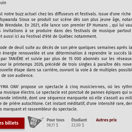
juin
 notre buzz actuel chez les diffuseurs et festivals. Issue d'une riche
Tsywanda Sioux se produit sur scène dès son plus jeune âge, no
 Wendake. En 2021, elle lance son premier EP Humans , qui lui va
 invitations à se produire dans des festivals de musique parto
t aussi ici au Festival d'été de Québec notamment.
ode de deuil suite au décès de son père quelques semaines après la 
e énergie renouvelée et une détermination à reprendre le succès là 
ar TANIÈRE et suivie par plus de 15 000 abonnés sur les réseaux 
our le printemps 2026, précédé de trois singles à paraître dès nove
uvelle étape dans sa carrière, ouvrant la voie à de multiples possi
 de son audience.
YMA ORA' propose un spectacle à cinq musicien·nes, où les rythm
a musique électro. Le spectacle est ponctué de pannes épiques qui so
nde intimité, dont une séquence marquante où elle s'assoit au milie
 de prière autochtone. Cet instant méditatif, d'une intensité rare, 
s marquant et rassembleur du spectacle.
Pour tous
Étudiant
Autres prix
s billets
36,11 $
22,50 $