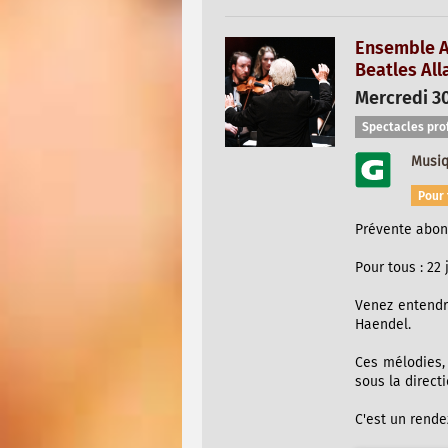
Ensemble A
Beatles All
Mercredi 30
Spectacles pro
Musi
Pour 
Prévente abonn
Pour tous : 22 
Venez entendr
Haendel.
Ces mélodies, 
sous la direct
C'est un rend