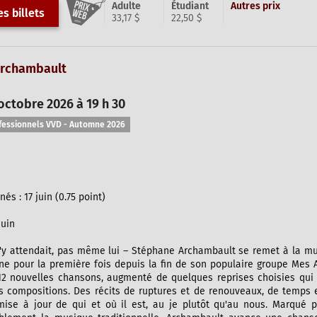
Adulte
Étudiant
Autres prix
s billets
33,17 $
22,50 $
rchambault
octobre 2026 à 19 h 30
fessionnels VVD - Automne 2026
s : 17 juin (0.75 point)
juin
'y attendait, pas même lui – Stéphane Archambault se remet à la mus
ne pour la première fois depuis la fin de son populaire groupe Mes A
12 nouvelles chansons, augmenté de quelques reprises choisies qui
es compositions. Des récits de ruptures et de renouveaux, de temps 
 mise à jour de qui et où il est, au je plutôt qu'au nous. Marqué p