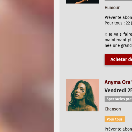
Humour
Prévente abonné
Pour tous : 22 
« Je vais fair
maintenant plu
née une grande
Acheter de
Anyma Ora'
Vendredi 2
Spectacles pro
Chanson
Pour tous
Prévente abonné