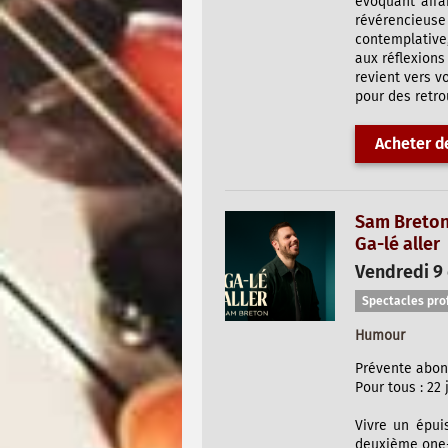
évoquant affa
révérencieuse 
contemplative,
aux réflexions
revient vers v
pour des retro
Acheter de
Sam Breto
Ga-lé aller
Vendredi 9 
Spectacles pro
Humour
Prévente abonné
Pour tous : 22 
Vivre un épui
deuxième one-m