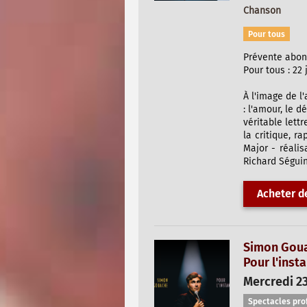
Chanson
Pour tous
Prévente abonné
Pour tous : 22 
À l'image de l
: l'amour, le d
véritable lett
la critique, r
Major - réalis
Richard Séguin
Acheter de
Simon Gou
Pour l'insta
Mercredi 23
Spectacles pro