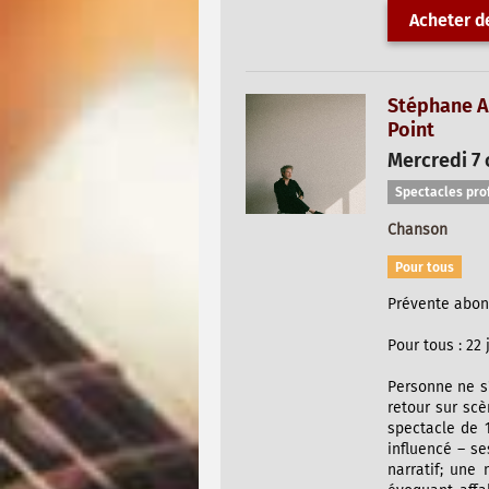
Acheter de
Stéphane A
Point
Mercredi 7 
Spectacles pro
Chanson
Pour tous
Prévente abonné
Pour tous : 22 
Personne ne s
retour sur scè
spectacle de 
influencé – s
narratif; une