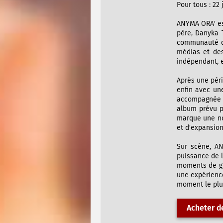
Pour tous : 22 
ANYMA ORA' est
père, Danyka 
communauté de
médias et des
indépendant, e
Après une péri
enfin avec un
accompagnée p
album prévu p
marque une no
et d'expansion
Sur scène, AN
puissance de l
moments de gra
une expérience
moment le plu
Acheter de