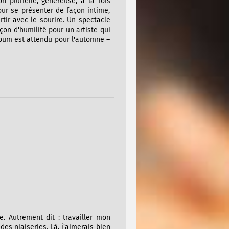
 plurielle, généreuse, à la fois
our se présenter de façon intime,
tir avec le sourire. Un spectacle
on d'humilité pour un artiste qui
album est attendu pour l'automne –
e. Autrement dit : travailler mon
s niaiseries. Là, j'aimerais bien